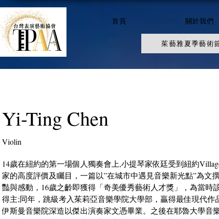
首頁
關於我們
茱藝雅夏季藝術
Yi-Ting Chen
Violin
14歲在紐約的第一場個人獨奏會上,小提琴家依廷受到紐約Village 
家的高度評價及矚目，一篇以”在城市中遇見音樂新光點”為文
豔與感動，16歲之齡即獲得「奇美優秀藝術人才獎」，為當時
得主;同年，跳級考入茱莉亞音樂學院大學部，贏得最佳現代作
伊斯曼音樂院深造以傑出演奏家文憑畢業。之後在耶魯大學音