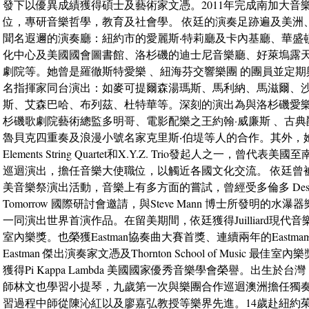
發下以優異成績獲得碩士及藝術家文憑。2011年完成南加大音
位，專研音樂哲學，教育及社會學。 依廷的演奏足跡遍及美洲
聞名遐邇的演奏廳：紐約市的愛麗斯‧特莉廳及卡內基廳、華盛
化中心及美國國會圖書館、洛杉磯的迪士尼音樂廳、好萊塢露
劇院等。她曾是羅徹斯特愛樂 、紐海芬交響樂團 的團員並定
名指揮家同台演出：如麥可提爾森湯瑪斯、馬利納、馬滋爾、
斯、艾森巴哈、布列茲、杜特華等。深刻的演出為與洛杉磯愛
杉磯歌劇院藝術總監多明哥、電影配樂之王約翰·威廉斯 、古典
魯貝克四重奏及浪漫小號名家克里斯‧伯堤等人的合作。其外，
Elements String Quartet和X.Y.Z. Trio發起人之一，曾代
巡迴演出，擔任音樂大使職位，以觸近各國文化交流。 依廷曾
美音樂祭演出活動，音樂上有多方面的嘗試，曾經受多倫多 Design
Tomorrow 國際研討會邀請，與Steve Mann 博士所發明的水瀑器樂(hy
一同演出世界首演作品。在留美期間，依廷獲得Juilliard現代
室內樂獎。也榮獲Eastman協奏曲大賽首獎、連續兩年的Eastm
Eastman 傑出演奏家文憑及Thornton School of Music 最
獲得Pi Kappa Lambda 美國國家優秀音樂學會榮譽。出生於
師林文也學習小提琴，九歲第一次與樂團合作巡迴澳洲擔任獨
習過程中師從陳沁紅以及廖嘉弘教授等樂界先進。14歲赴紐約