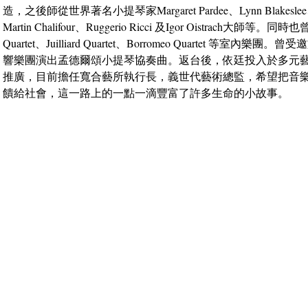
造，之後師從世界著名小提琴家Margaret Pardee、Lynn Blakeslee、A
Martin Chalifour、Ruggerio Ricci 及Igor Oistrach大師等。同時
Quartet、Juilliard Quartet、Borromeo Quartet 等室內樂
響樂團演出孟德爾頌小提琴協奏曲。返台後，依廷投入於多元
推廣，目前擔任寬合藝所執行長，義世代藝術總監，希望把音
饋給社會，這一路上的一點一滴豐富了許多生命的小故事。